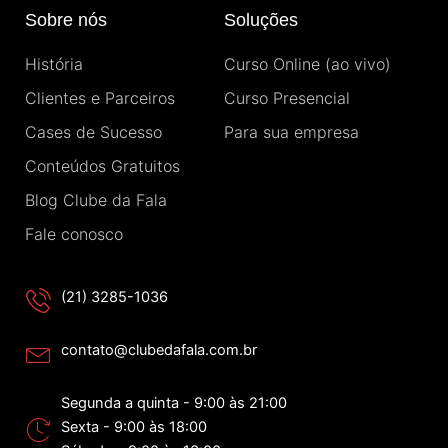
b
a
e
u
o
Sobre nós
Soluções
o
g
d
b
k
o
r
i
e
História
Curso Online (ao vivo)
k
a
n
-
m
Clientes e Parceiros
Curso Presencial
f
Cases de Sucesso
Para sua empresa
Conteúdos Gratuitos
Blog Clube da Fala
Fale conosco
(21) 3285-1036
contato@clubedafala.com.br
Segunda a quinta - 9:00 às 21:00
Sexta - 9:00 às 18:00