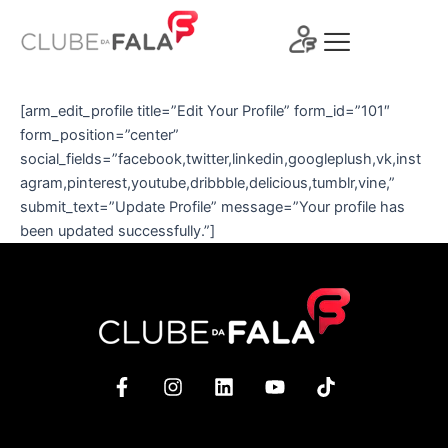
Ir
para
o
conteúdo
[arm_edit_profile title=”Edit Your Profile” form_id=”101″
form_position=”center”
social_fields=”facebook,twitter,linkedin,googleplush,vk,inst
agram,pinterest,youtube,dribbble,delicious,tumblr,vine,”
submit_text=”Update Profile” message=”Your profile has
been updated successfully.”]
F
I
L
Y
T
a
n
i
o
i
c
s
n
u
k
e
t
k
t
t