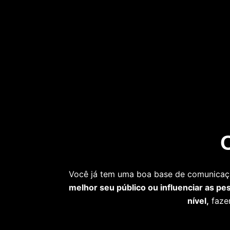
Ir
para
o
conteúdo
Você já tem uma boa base de comunicaçã
melhor seu público ou influenciar as pe
nível,
faze