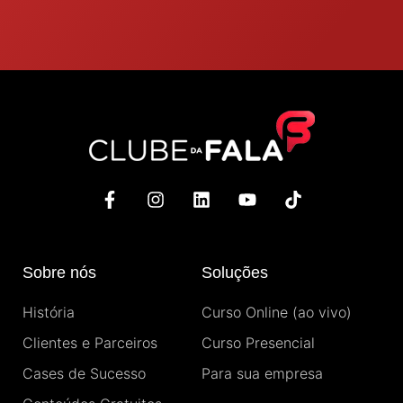
F
I
L
Y
T
a
n
i
o
i
c
s
n
u
k
e
t
k
t
t
b
a
e
u
o
Sobre nós
Soluções
o
g
d
b
k
o
r
i
e
História
Curso Online (ao vivo)
k
a
n
-
m
Clientes e Parceiros
Curso Presencial
f
Cases de Sucesso
Para sua empresa