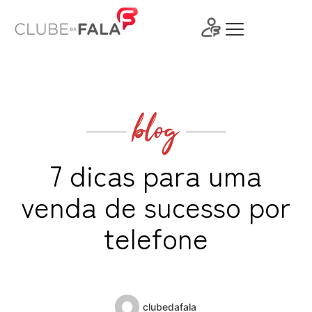
Ir
para
o
conteúdo
blog
7 dicas para uma
venda de sucesso por
telefone
clubedafala