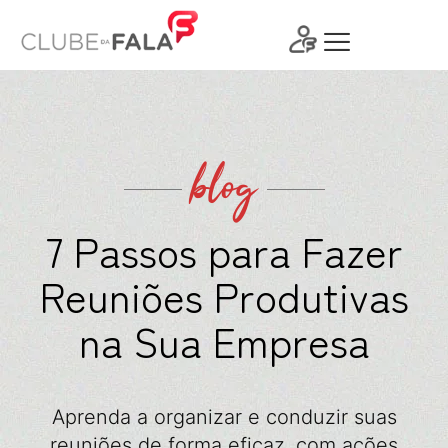
Ir
para
o
conteúdo
blog
7 Passos para Fazer
Reuniões Produtivas
na Sua Empresa
Aprenda a organizar e conduzir suas
reuniões de forma eficaz, com ações