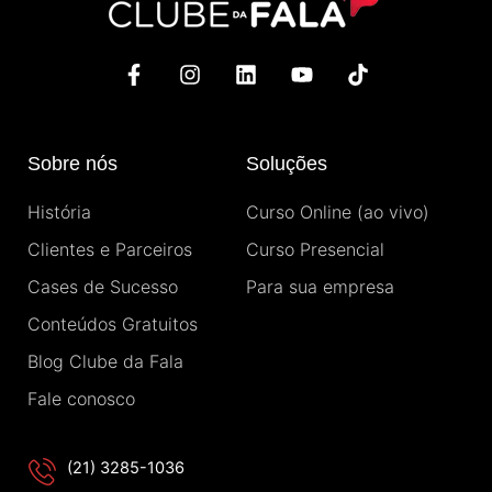
F
I
L
Y
T
a
n
i
o
i
c
s
n
u
k
e
t
k
t
t
b
a
e
u
o
Sobre nós
Soluções
o
g
d
b
k
o
r
i
e
História
Curso Online (ao vivo)
k
a
n
-
m
Clientes e Parceiros
Curso Presencial
f
Cases de Sucesso
Para sua empresa
Conteúdos Gratuitos
Blog Clube da Fala
Fale conosco
(21) 3285-1036