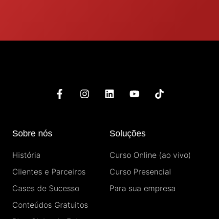
F
I
L
Y
T
a
n
i
o
i
c
s
n
u
k
e
t
k
t
t
b
a
e
u
o
Sobre nós
Soluções
o
g
d
b
k
o
r
i
e
História
Curso Online (ao vivo)
k
a
n
-
m
Clientes e Parceiros
Curso Presencial
f
Cases de Sucesso
Para sua empresa
Conteúdos Gratuitos