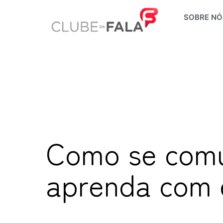
Ir
SOBRE NÓ
para
o
conteúdo
Como se comu
aprenda com e