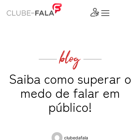
Ir
para
o
conteúdo
blog
Saiba como superar o
medo de falar em
público!
clubedafala