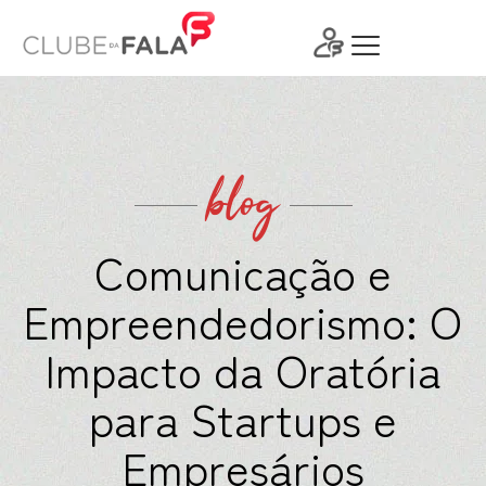
Ir
para
o
conteúdo
blog
Comunicação e
Empreendedorismo: O
Impacto da Oratória
para Startups e
Empresários