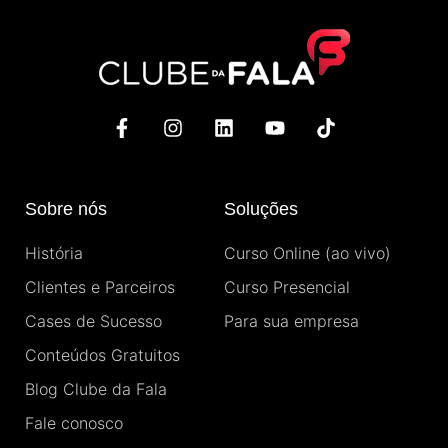
F
I
L
Y
T
a
n
i
o
i
c
s
n
u
k
e
t
k
t
t
b
a
e
u
o
Sobre nós
Soluções
o
g
d
b
k
o
r
i
e
História
Curso Online (ao vivo)
k
a
n
-
m
Clientes e Parceiros
Curso Presencial
f
Cases de Sucesso
Para sua empresa
Conteúdos Gratuitos
Blog Clube da Fala
Fale conosco