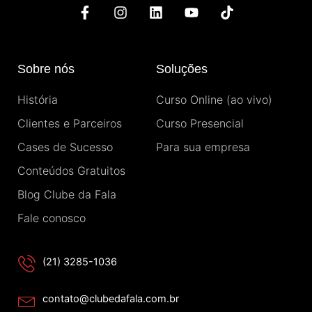
F
I
L
Y
T
a
n
i
o
i
c
s
n
u
k
e
t
k
t
t
b
a
e
u
o
Sobre nós
Soluções
o
g
d
b
k
o
r
i
e
História
Curso Online (ao vivo)
k
a
n
-
m
Clientes e Parceiros
Curso Presencial
f
Cases de Sucesso
Para sua empresa
Conteúdos Gratuitos
Blog Clube da Fala
Fale conosco
(21) 3285-1036
contato@clubedafala.com.br