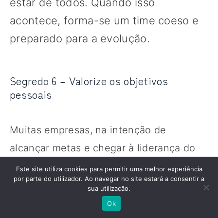
estar de todos. Quando isso
acontece, forma-se um time coeso e
preparado para a evolução.
Segredo 6 – Valorize os objetivos
pessoais
Muitas empresas, na intenção de
alcançar metas e chegar à liderança do
segmento em que atuam, acabam
Este site utiliza cookies para permitir uma melhor experiência
por parte do utilizador. Ao navegar no site estará a consentir a
esquecendo do fator humano. Em outras
sua utilização.
palavras, a impressão que passam é que
Ok