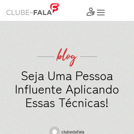
Ir
para
o
conteúdo
blog
Seja Uma Pessoa
Influente Aplicando
Essas Técnicas!
clubedafala