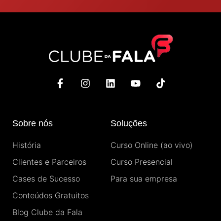
F
I
L
Y
T
a
n
i
o
i
c
s
n
u
k
e
t
k
t
t
b
a
e
u
o
Sobre nós
Soluções
o
g
d
b
k
o
r
i
e
História
Curso Online (ao vivo)
k
a
n
-
m
Clientes e Parceiros
Curso Presencial
f
Cases de Sucesso
Para sua empresa
Conteúdos Gratuitos
Blog Clube da Fala