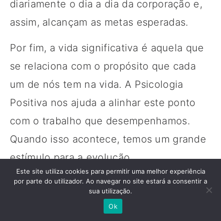
diariamente o dia a dia da corporação e,
assim, alcançam as metas esperadas.
Por fim, a vida significativa é aquela que
se relaciona com o propósito que cada
um de nós tem na vida. A Psicologia
Positiva nos ajuda a alinhar este ponto
com o trabalho que desempenhamos.
Quando isso acontece, temos um grande
estímulo para a evolução.
Este site utiliza cookies para permitir uma melhor experiência
Em outras palavras, a Psicologia Positiva
por parte do utilizador. Ao navegar no site estará a consentir a
sua utilização.
trabalha com a meta de transformar o seu
Ok
trabalho em uma ação prazerosa, e não