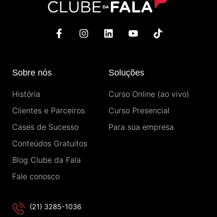
F
I
L
Y
T
a
n
i
o
i
c
s
n
u
k
e
t
k
t
t
b
a
e
u
o
Sobre nós
Soluções
o
g
d
b
k
o
r
i
e
História
Curso Online (ao vivo)
k
a
n
-
m
Clientes e Parceiros
Curso Presencial
f
Cases de Sucesso
Para sua empresa
Conteúdos Gratuitos
Blog Clube da Fala
Fale conosco
(21) 3285-1036