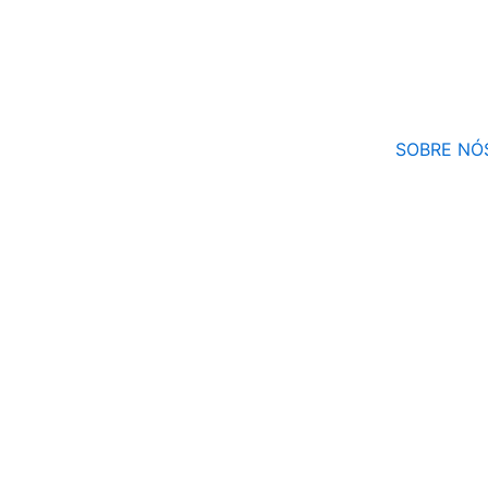
Ir
para
o
conteúdo
SOBRE NÓ