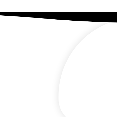
so
ia?
nossos