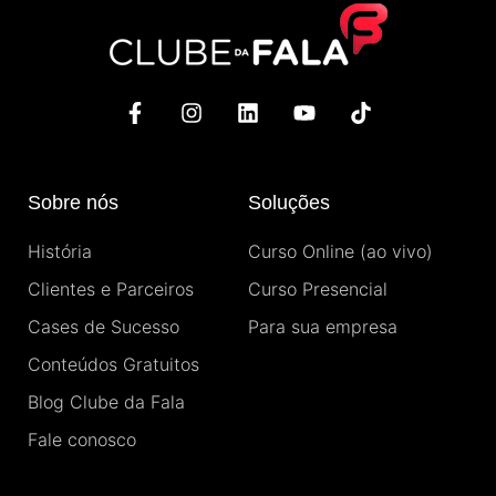
F
I
L
Y
T
a
n
i
o
i
c
s
n
u
k
e
t
k
t
t
b
a
e
u
o
Sobre nós
Soluções
o
g
d
b
k
o
r
i
e
História
Curso Online (ao vivo)
k
a
n
-
m
Clientes e Parceiros
Curso Presencial
f
Cases de Sucesso
Para sua empresa
Conteúdos Gratuitos
Blog Clube da Fala
Fale conosco