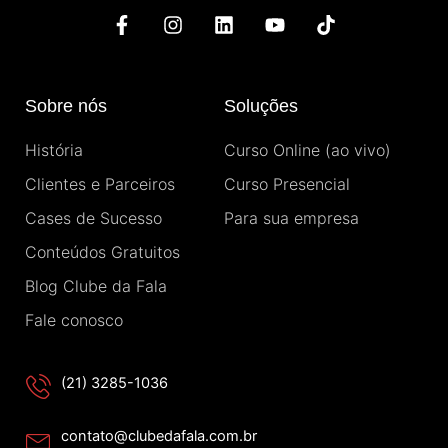
F
I
L
Y
T
a
n
i
o
i
c
s
n
u
k
e
t
k
t
t
b
a
e
u
o
Sobre nós
Soluções
o
g
d
b
k
o
r
i
e
História
Curso Online (ao vivo)
k
a
n
-
m
Clientes e Parceiros
Curso Presencial
f
Cases de Sucesso
Para sua empresa
Conteúdos Gratuitos
Blog Clube da Fala
Fale conosco
(21) 3285-1036
contato@clubedafala.com.br