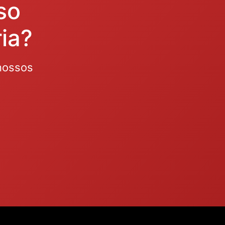
so
ia?
nossos