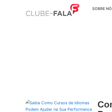
Ir
SOBRE NÓ
para
o
conteúdo
Co