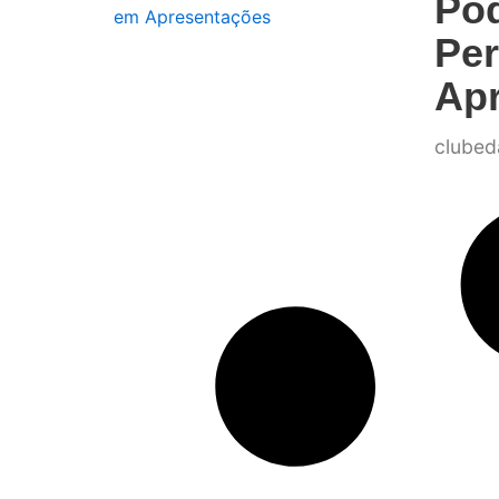
Po
Pe
Ap
clubed