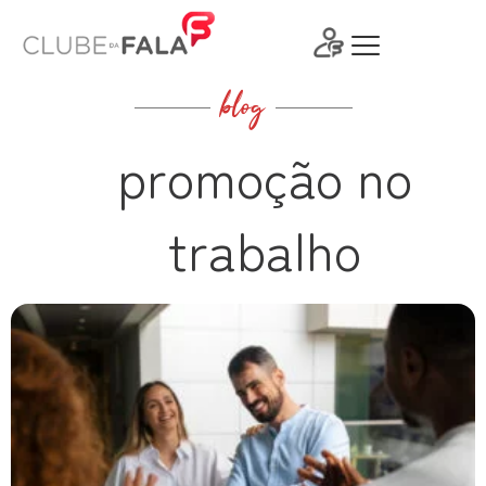
Ir
para
o
conteúdo
blog
promoção no
trabalho