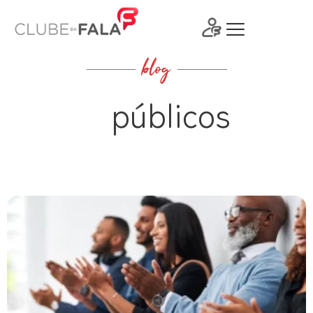
Ir
para
o
conteúdo
blog
públicos