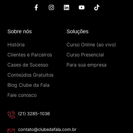
F
I
L
Y
T
a
n
i
o
i
c
s
n
u
k
e
t
k
t
t
b
a
e
u
o
Sobre nós
Soluções
o
g
d
b
k
o
r
i
e
História
Curso Online (ao vivo)
k
a
n
-
m
Clientes e Parceiros
Curso Presencial
f
Cases de Sucesso
Para sua empresa
Conteúdos Gratuitos
Blog Clube da Fala
Fale conosco
(21) 3285-1036
contato@clubedafala.com.br