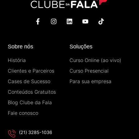
F
I
L
Y
T
a
n
i
o
i
c
s
n
u
k
e
t
k
t
t
b
a
e
u
o
Sobre nós
Soluções
o
g
d
b
k
o
r
i
e
História
Curso Online (ao vivo)
k
a
n
-
m
Clientes e Parceiros
Curso Presencial
f
Cases de Sucesso
Para sua empresa
Conteúdos Gratuitos
Blog Clube da Fala
Fale conosco
(21) 3285-1036