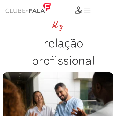
Ir
para
o
conteúdo
blog
relação
profissional