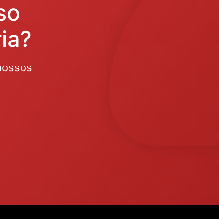
so
ia?
nossos