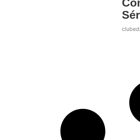
Co
Sér
clubed