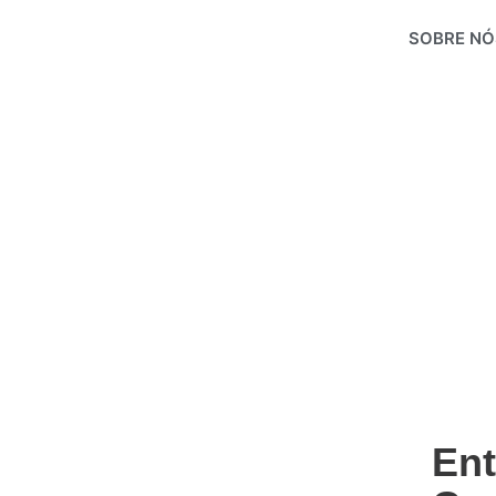
Ir
SOBRE NÓ
para
o
conteúdo
Ent