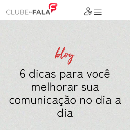
Ir
para
o
conteúdo
blog
6 dicas para você
melhorar sua
comunicação no dia a
dia