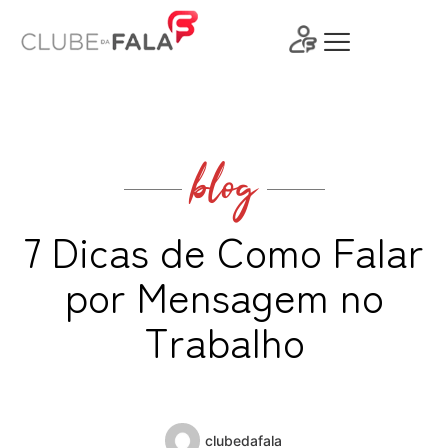
Ir
para
o
conteúdo
blog
7 Dicas de Como Falar
por Mensagem no
Trabalho
clubedafala