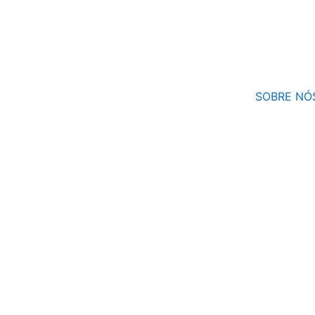
Ir
para
o
conteúdo
SOBRE NÓ