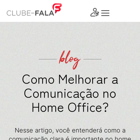
Ir
para
o
conteúdo
blog
Como Melhorar a
Comunicação no
Home Office?
Nesse artigo, você entenderá como a
comunicação clara é importante no home