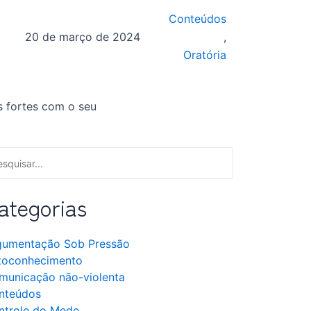
Conteúdos
20 de março de 2024
,
Oratória
ategorias
gumentação Sob Pressão
toconhecimento
municação não-violenta
nteúdos
ntrole do Medo