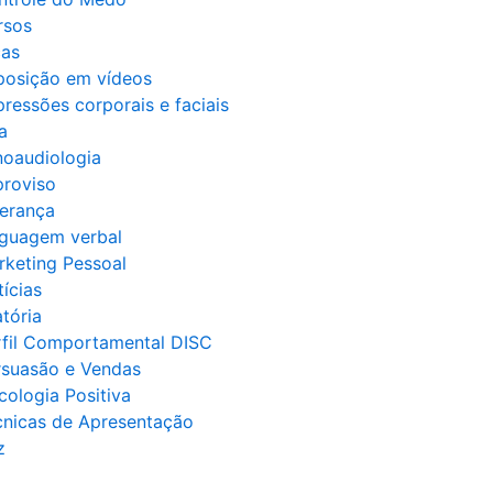
rsos
cas
posição em vídeos
ressões corporais e faciais
a
noaudiologia
proviso
derança
nguagem verbal
rketing Pessoal
ícias
tória
rfil Comportamental DISC
rsuasão e Vendas
cologia Positiva
cnicas de Apresentação
z