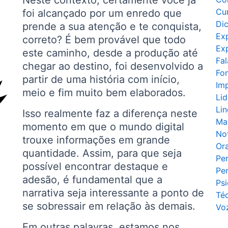
Neste contexto, certamente você já
Cu
foi alcançado por um enredo que
Di
prende a sua atenção e te conquista,
Ex
correto? É bem provável que todo
Exp
este caminho, desde a produção até
Fal
chegar ao destino, foi desenvolvido a
Fo
partir de uma história com início,
Im
meio e fim muito bem elaborados.
Li
Li
Isso realmente faz a diferença neste
Ma
momento em que o mundo digital
Not
trouxe informações em grande
Ora
quantidade. Assim, para que seja
Pe
possível encontrar destaque e
Pe
adesão, é fundamental que a
Psi
narrativa seja interessante a ponto de
Té
se sobressair em relação às demais.
Vo
Em outras palavras, estamos nos