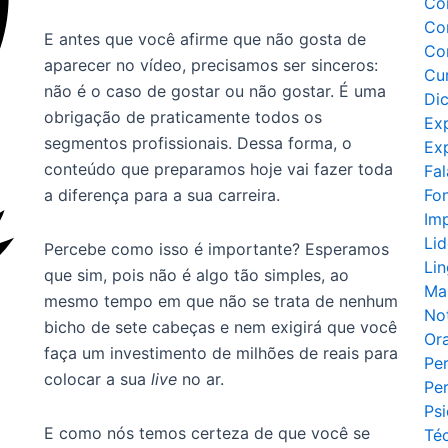
Co
Co
E antes que você afirme que não gosta de
Co
aparecer no vídeo, precisamos ser sinceros:
Cu
não é o caso de gostar ou não gostar. É uma
Di
obrigação de praticamente todos os
Ex
segmentos profissionais. Dessa forma, o
Exp
conteúdo que preparamos hoje vai fazer toda
Fal
a diferença para a sua carreira.
Fo
Im
Li
Percebe como isso é importante? Esperamos
Li
que sim, pois não é algo tão simples, ao
Ma
mesmo tempo em que não se trata de nenhum
Not
bicho de sete cabeças e nem exigirá que você
Ora
faça um investimento de milhões de reais para
Pe
colocar a sua
live
no ar.
Pe
Psi
E como nós temos certeza de que você se
Té