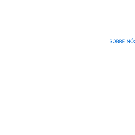
Ir
para
o
conteúdo
SOBRE NÓ