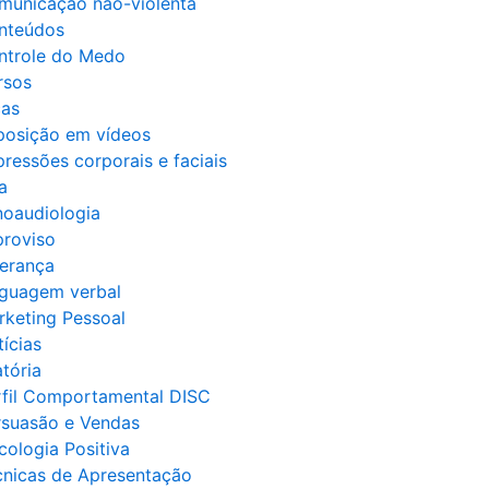
municação não-violenta
nteúdos
ntrole do Medo
rsos
cas
posição em vídeos
ressões corporais e faciais
a
noaudiologia
proviso
derança
nguagem verbal
rketing Pessoal
ícias
tória
rfil Comportamental DISC
rsuasão e Vendas
cologia Positiva
cnicas de Apresentação