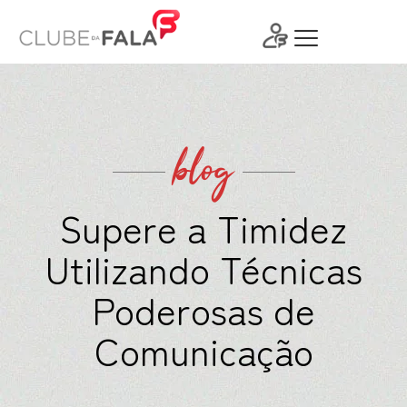
Ir
para
o
conteúdo
blog
Supere a Timidez
Utilizando Técnicas
Poderosas de
Comunicação