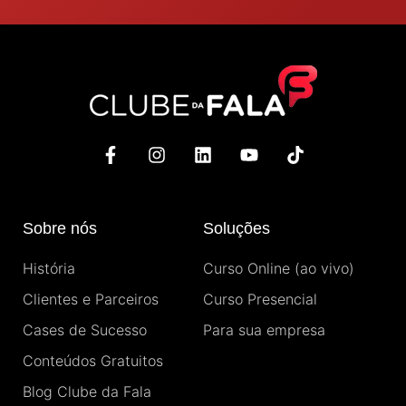
F
I
L
Y
T
a
n
i
o
i
c
s
n
u
k
e
t
k
t
t
b
a
e
u
o
Sobre nós
Soluções
o
g
d
b
k
o
r
i
e
História
Curso Online (ao vivo)
k
a
n
-
m
Clientes e Parceiros
Curso Presencial
f
Cases de Sucesso
Para sua empresa
Conteúdos Gratuitos
Blog Clube da Fala