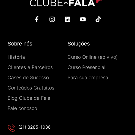
F
I
L
Y
T
a
n
i
o
i
c
s
n
u
k
e
t
k
t
t
b
a
e
u
o
Sobre nós
Soluções
o
g
d
b
k
o
r
i
e
História
Curso Online (ao vivo)
k
a
n
-
m
Clientes e Parceiros
Curso Presencial
f
Cases de Sucesso
Para sua empresa
Conteúdos Gratuitos
Blog Clube da Fala
Fale conosco
(21) 3285-1036