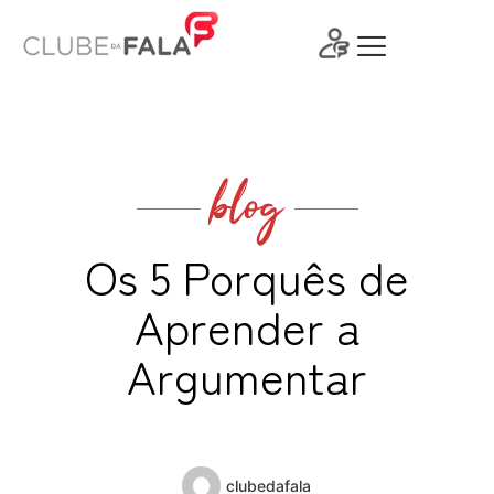
Ir
para
o
conteúdo
blog
Os 5 Porquês de
Aprender a
Argumentar
clubedafala